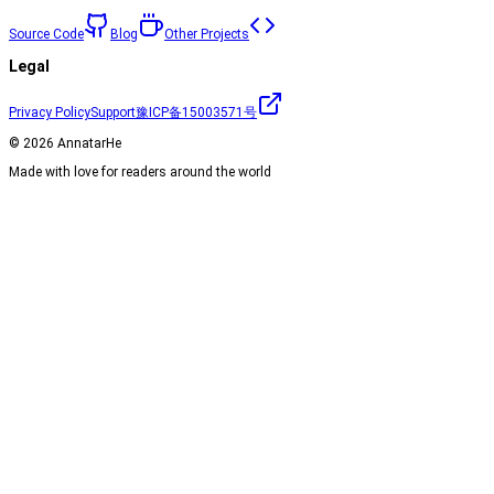
Source Code
Blog
Other Projects
Legal
Privacy Policy
Support
豫ICP备15003571号
©
2026
AnnatarHe
Made with love for readers around the world