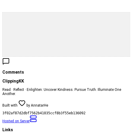
Comments
ClippingKK
Read · Reflect · Enlighten: Uncover Kindness. Pursue Truth. Illuminate One
Another.
Built with
by
AnnatarHe
3f02af87d2dbf7562b41035ccf8b3f55eb136092
Hosted on
Server
Links