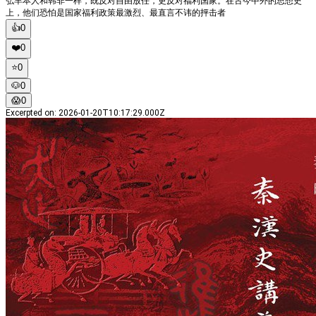
弘羊本人和韩非一样，既反对自由放任，更反对福利国家。在古今中外的思想史
上，他们恐怕是国家福利政策最激烈、最直言不讳的抨击者
👍
0
❤️
0
⭐️
0
🐶
0
😱
0
Excerpted on
:
2026-01-20T10:17:29.000Z