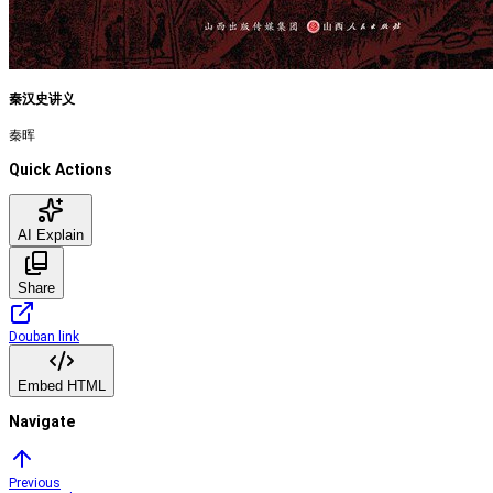
秦汉史讲义
秦晖
Quick Actions
AI Explain
Share
Douban link
Embed HTML
Navigate
Previous