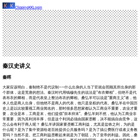
ClippingKK
Login
秦汉史讲义
秦晖
大家应该明白，秦制绝不是代议制——什么出身的人当了官就会照顾其所出身的那
个群体，这是荒唐的想法。秦汉时代用钱穆先生的说法是“布衣卿相”，但绝不是代
表布衣的卿相，而是代表皇上整治布衣的卿相。桑弘羊可以说是“重商主义”者，他
本人也是商人出身，但他绝不是商人的代表，他只是皇权的代表。桑弘羊在中国历
史上是以比较重视工商业闻名的，那时很多思想家都认为工商业不重要，农业才重
要，农业是本，工商是末，他们提倡“崇本抑末”。桑弘羊则不然，他认为工商业非
常重要，因为其利润丰厚，但是这个利润必须由国家垄断，决不能搞自由竞争，这
怎么会有利于商人呢？ 桑弘羊讲国家要垄断工商利益，尤其是盐铁之利，为的是
什么呢？是为了集中资源给老百姓提供公共服务吗？是为了搞公费医疗或者义务教
育吗？当然不是。把工商利益垄断起来就是为了朝廷，为了皇帝的利益。因此，桑