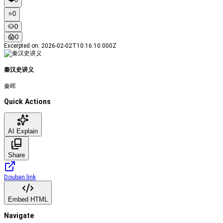
⭐️
0
🐶
0
😱
0
Excerpted on
:
2026-02-02T10:16:10.000Z
秦汉史讲义
秦晖
Quick Actions
AI Explain
Share
Douban link
Embed HTML
Navigate