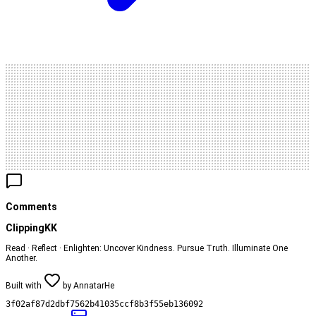
Comments
ClippingKK
Read · Reflect · Enlighten: Uncover Kindness. Pursue Truth. Illuminate One
Another.
Built with
by
AnnatarHe
3f02af87d2dbf7562b41035ccf8b3f55eb136092