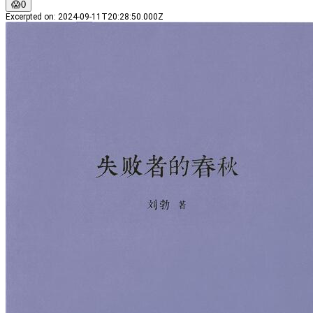
😱
0
Excerpted on
:
2024-09-11T20:28:50.000Z