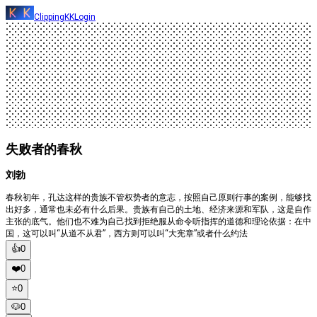
ClippingKK
Login
失败者的春秋
刘勃
春秋初年，孔达这样的贵族不管权势者的意志，按照自己原则行事的案例，能够找
出好多，通常也未必有什么后果。贵族有自己的土地、经济来源和军队，这是自作
主张的底气。他们也不难为自己找到拒绝服从命令听指挥的道德和理论依据：在中
国，这可以叫“从道不从君”，西方则可以叫“大宪章”或者什么约法
👍
0
❤️
0
⭐️
0
🐶
0