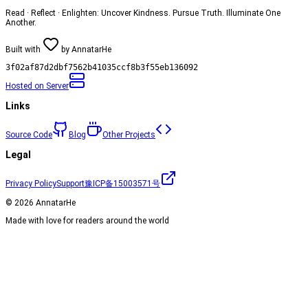
Read · Reflect · Enlighten: Uncover Kindness. Pursue Truth. Illuminate One
Another.
Built with
by
AnnatarHe
3f02af87d2dbf7562b41035ccf8b3f55eb136092
Hosted on
Server
Links
Source Code
Blog
Other Projects
Legal
Privacy Policy
Support
豫ICP备15003571号
©
2026
AnnatarHe
Made with love for readers around the world